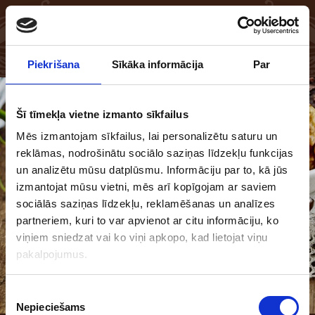
EN
LV
Piekrišana
Sīkāka informācija
Par
Šī tīmekļa vietne izmanto sīkfailus
Mēs izmantojam sīkfailus, lai personalizētu saturu un
reklāmas, nodrošinātu sociālo saziņas līdzekļu funkcijas
un analizētu mūsu datplūsmu. Informāciju par to, kā jūs
izmantojat mūsu vietni, mēs arī kopīgojam ar saviem
sociālās saziņas līdzekļu, reklamēšanas un analīzes
partneriem, kuri to var apvienot ar citu informāciju, ko
viņiem sniedzat vai ko viņi apkopo, kad lietojat viņu
pakalpojumus.
Piekrišanas
Nepieciešams
izvēle