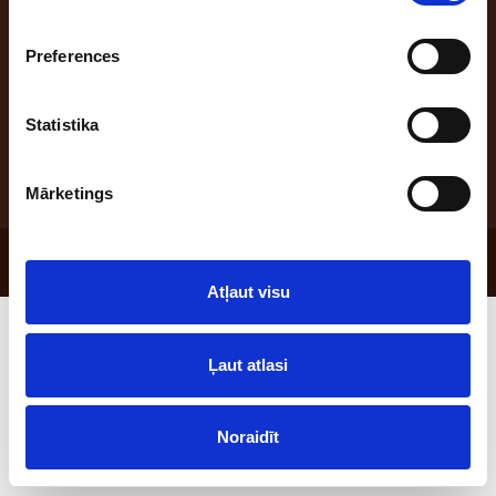
Preferences
Address: "Benūžu - Skauģi", Babītes pag., Babītes nov., Latvija, LV-2107;
office phone: +371 66047555; e-mail: maize@laci.lv
Statistika
Mārketings
© 2026 SIA "Lāči"
Atļaut visu
Ļaut atlasi
Noraidīt