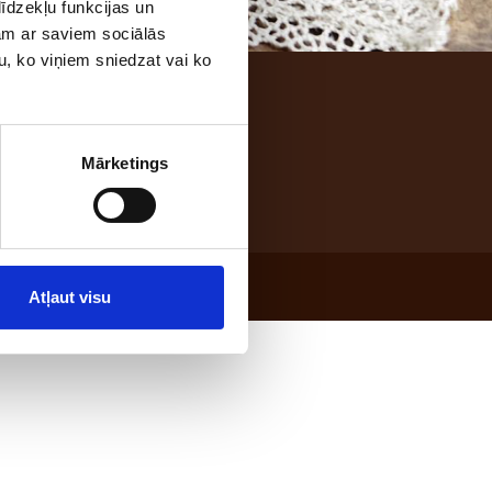
īdzekļu funkcijas un
jam ar saviem sociālās
u, ko viņiem sniedzat vai ko
5; e-mail: maize@laci.lv
Mārketings
Atļaut visu