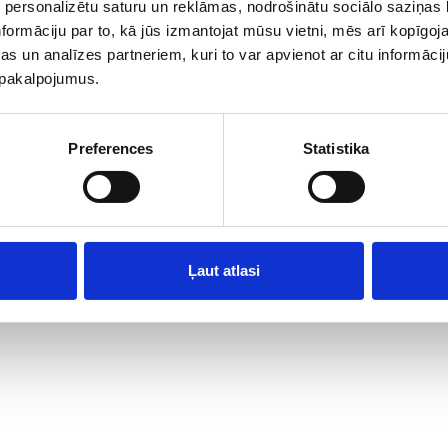
 personalizētu saturu un reklāmas, nodrošinātu sociālo saziņas l
formāciju par to, kā jūs izmantojat mūsu vietni, mēs arī kopīgo
s un analīzes partneriem, kuri to var apvienot ar citu informācij
u pakalpojumus.
ģi", Babītes pag., Babītes nov., Latvija, LV-2107; office phone: +371 6604755
Preferences
Statistika
© 2026 SIA "Lāči"
Ļaut atlasi