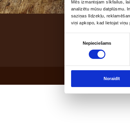
Mēs izmantojam sīkfailus, lai
analizētu mūsu datplūsmu. In
saziņas līdzekļu, reklamēšana
viņi apkopo, kad lietojat viņ
Address: "Benūžu - Skau
Piekrišanas
Nepieciešams
izvēle
Noraidīt