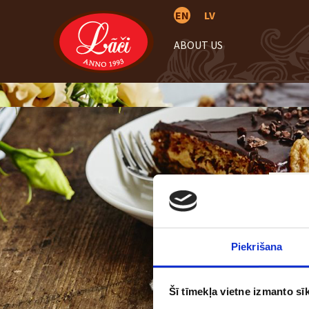
EN
LV
ABOUT US
Piekrišana
Šī tīmekļa vietne izmanto sīk