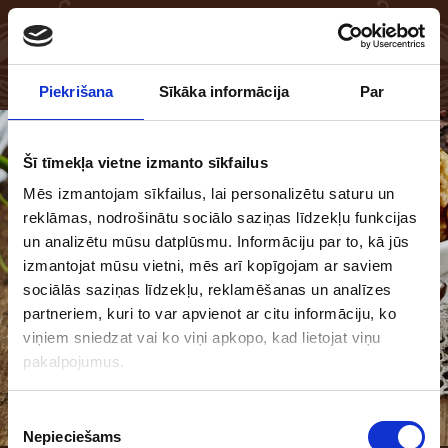
EN
LV
Piekrišana
Sīkāka informācija
Par
Šī tīmekļa vietne izmanto sīkfailus
Mēs izmantojam sīkfailus, lai personalizētu saturu un
reklāmas, nodrošinātu sociālo saziņas līdzekļu funkcijas
un analizētu mūsu datplūsmu. Informāciju par to, kā jūs
izmantojat mūsu vietni, mēs arī kopīgojam ar saviem
sociālās saziņas līdzekļu, reklamēšanas un analīzes
partneriem, kuri to var apvienot ar citu informāciju, ko
viņiem sniedzat vai ko viņi apkopo, kad lietojat viņu
pakalpojumus.
Piekrišanas
Nepieciešams
izvēle