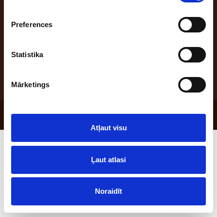
Preferences
Address: "Benūžu - Skauģi", Babītes pag., Babītes nov., Latvija, LV-2107;
office phone: +371 66047555; e-mail: maize@laci.lv
Statistika
Mārketings
© 2026 SIA "Lāči"
Atļaut visu
Ļaut atlasi
Noraidīt