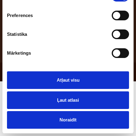
Preferences
Address: "Benūžu - Skauģi", Babītes pag., Babītes nov., Latvija, LV-2107;
office phone: +371 66047555; e-mail: maize@laci.lv
Statistika
Mārketings
© 2026 SIA "Lāči"
Atļaut visu
Ļaut atlasi
Noraidīt