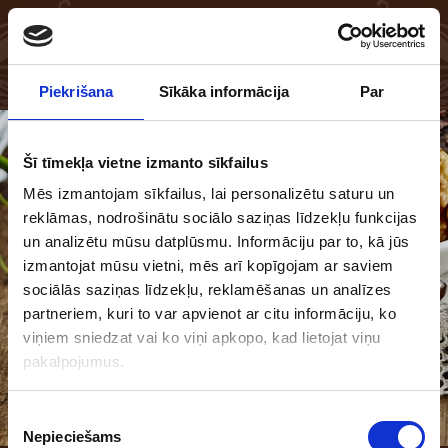
EN
LV
Piekrišana
Sīkāka informācija
Par
Šī tīmekļa vietne izmanto sīkfailus
Mēs izmantojam sīkfailus, lai personalizētu saturu un
reklāmas, nodrošinātu sociālo saziņas līdzekļu funkcijas
un analizētu mūsu datplūsmu. Informāciju par to, kā jūs
izmantojat mūsu vietni, mēs arī kopīgojam ar saviem
sociālās saziņas līdzekļu, reklamēšanas un analīzes
partneriem, kuri to var apvienot ar citu informāciju, ko
viņiem sniedzat vai ko viņi apkopo, kad lietojat viņu
pakalpojumus.
Piekrišanas
Nepieciešams
izvēle