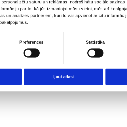
 personalizētu saturu un reklāmas, nodrošinātu sociālo saziņas l
formāciju par to, kā jūs izmantojat mūsu vietni, mēs arī kopīgo
s un analīzes partneriem, kuri to var apvienot ar citu informācij
u pakalpojumus.
ģi", Babītes pag., Babītes nov., Latvija, LV-2107; office phone: +371 6604755
Preferences
Statistika
© 2026 SIA "Lāči"
Ļaut atlasi