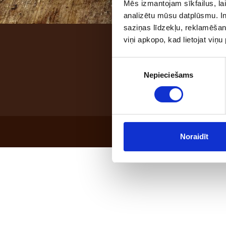
Mēs izmantojam sīkfailus, lai
analizētu mūsu datplūsmu. In
saziņas līdzekļu, reklamēšana
viņi apkopo, kad lietojat viņ
Address: "Benūžu - Skau
Piekrišanas
Nepieciešams
izvēle
Noraidīt