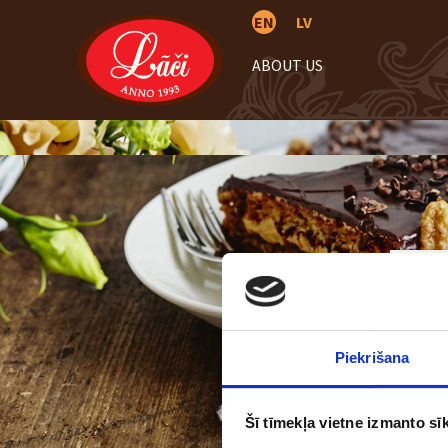
EN
LV
ABOUT US
Piekrišana
Šī tīmekļa vietne izmanto sīk