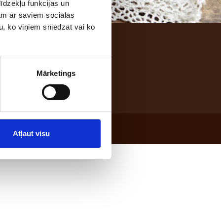
īdzekļu funkcijas un
jam ar saviem sociālās
u, ko viņiem sniedzat vai ko
5; e-mail: maize@laci.lv
Mārketings
Atļaut visu