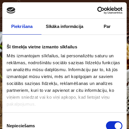
EN
LV
Piekrišana
Sīkāka informācija
Par
Šī tīmekļa vietne izmanto sīkfailus
Mēs izmantojam sīkfailus, lai personalizētu saturu un
reklāmas, nodrošinātu sociālo saziņas līdzekļu funkcijas
un analizētu mūsu datplūsmu. Informāciju par to, kā jūs
izmantojat mūsu vietni, mēs arī kopīgojam ar saviem
sociālās saziņas līdzekļu, reklamēšanas un analīzes
partneriem, kuri to var apvienot ar citu informāciju, ko
viņiem sniedzat vai ko viņi apkopo, kad lietojat viņu
pakalpojumus.
Piekrišanas
Nepieciešams
izvēle