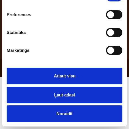
Preferences
Address: "Benūžu - Skauģi", Babītes pag., Babītes nov., Latvija, LV-2107;
office phone: +371 66047555; e-mail: maize@laci.lv
Statistika
Mārketings
© 2026 SIA "Lāči"
Atļaut visu
Ļaut atlasi
Noraidīt