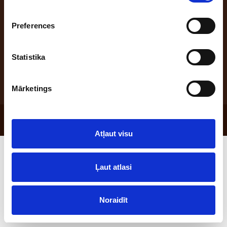
Preferences
Address: "Benūžu - Skauģi", Babītes pag., Babītes nov., Latvija, LV-2107;
office phone: +371 66047555; e-mail: maize@laci.lv
Statistika
Mārketings
© 2026 SIA "Lāči"
Atļaut visu
Ļaut atlasi
Noraidīt