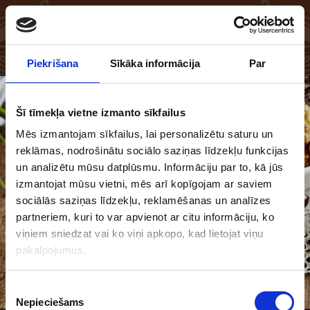
EN
LV
Piekrišana
Sīkāka informācija
Par
Šī tīmekļa vietne izmanto sīkfailus
Mēs izmantojam sīkfailus, lai personalizētu saturu un
reklāmas, nodrošinātu sociālo saziņas līdzekļu funkcijas
un analizētu mūsu datplūsmu. Informāciju par to, kā jūs
izmantojat mūsu vietni, mēs arī kopīgojam ar saviem
sociālās saziņas līdzekļu, reklamēšanas un analīzes
partneriem, kuri to var apvienot ar citu informāciju, ko
viņiem sniedzat vai ko viņi apkopo, kad lietojat viņu
pakalpojumus.
Piekrišanas
Nepieciešams
izvēle