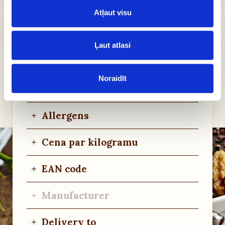
Handmade.
Atļaut visu
+
Ingredients
Ļaut atlasi
+
Nutritional value
Noraidīt
+
Storage conditions
+
Allergens
+
Cena par kilogramu
+
EAN code
+
Manufacturer
+
Delivery to