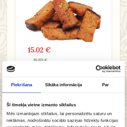
15.02 €
16.69 €
Add to cart
Piekrišana
Sīkāka informācija
Par
Šī tīmekļa vietne izmanto sīkfailus
Real fine rye bread
Mēs izmantojam sīkfailus, lai personalizētu saturu un
reklāmas, nodrošinātu sociālo saziņas līdzekļu funkcijas