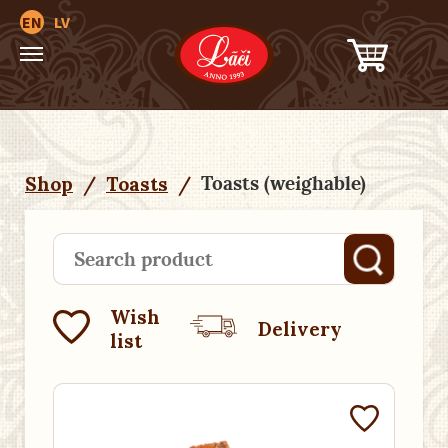
EN
LV
Toasts (weighable)
Shop
/
Toasts
/
Wish
Delivery
list