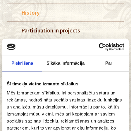
History
Participation in projects
Export
Piekrišana
Sīkāka informācija
Par
Logo
Gallery
Šī tīmekļa vietne izmanto sīkfailus
Mēs izmantojam sīkfailus, lai personalizētu saturu un
reklāmas, nodrošinātu sociālo saziņas līdzekļu funkcijas
Book
un analizētu mūsu datplūsmu. Informāciju par to, kā jūs
izmantojat mūsu vietni, mēs arī kopīgojam ar saviem
Work in Lāči
sociālās saziņas līdzekļu, reklamēšanas un analīzes
partneriem, kuri to var apvienot ar citu informāciju, ko