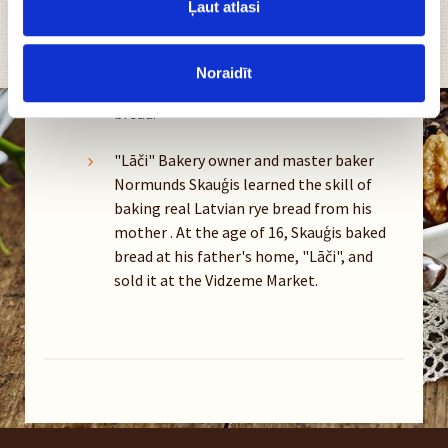
Ļaut atlasi
The Skauģi family regained their
grandfather's birth home, "Benūžu-
Noraidīt
Skauģi", where they began baking "Lāči"
bread.
"Lāči" Bakery owner and master baker
Normunds Skauģis learned the skill of
baking real Latvian rye bread from his
mother . At the age of 16, Skauģis baked
bread at his father's home, "Lāči", and
sold it at the Vidzeme Market.