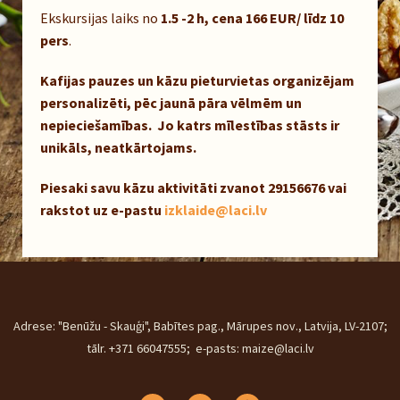
Ekskursijas laiks no
1.5 -2 h, cena 166 EUR/ līdz 10
pers
.
Kafijas pauzes un kāzu pieturvietas organizējam
personalizēti, pēc jaunā pāra vēlmēm un
nepieciešamības. Jo katrs mīlestības stāsts ir
unikāls, neatkārtojams.
Piesaki savu kāzu aktivitāti zvanot 29156676 vai
rakstot uz e-pastu
izklaide@laci.lv
Adrese: "Benūžu - Skauģi", Babītes pag., Mārupes nov., Latvija, LV-2107;
tālr. +371 66047555; e-pasts: maize@laci.lv