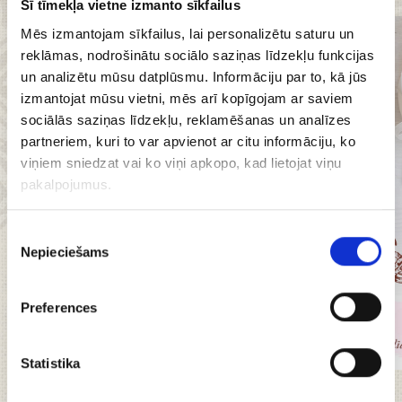
Šī tīmekļa vietne izmanto sīkfailus
Mēs izmantojam sīkfailus, lai personalizētu saturu un
reklāmas, nodrošinātu sociālo saziņas līdzekļu funkcijas
un analizētu mūsu datplūsmu. Informāciju par to, kā jūs
izmantojat mūsu vietni, mēs arī kopīgojam ar saviem
sociālās saziņas līdzekļu, reklamēšanas un analīzes
partneriem, kuri to var apvienot ar citu informāciju, ko
viņiem sniedzat vai ko viņi apkopo, kad lietojat viņu
pakalpojumus.
Piekrišanas
Nepieciešams
izvēle
Preferences
Statistika