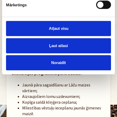
Mārketings
“Reizēm tā vien gribas laiku paķert aiz ausīm,
apturēt un paglabāt kabatā, lai mazliet uzgaida..
baudīt mirkli nesteidzīgi, baudīt mirkli ilgi.. ”
Atļaut visu
Mēs piedāvājam Jums iepauzēt dzīves skaistāko
dienu un ilgāk pakavēties laimes stāvoklī,
Ļaut atlasi
organizējot brīnišķīgas kāzu pieturvietas,
piedāvājot gan viesim gan jaunajam pārim kafijas un
uzkodu pauzes, kā arī vadot jaunā pāra ekskursijas.
Noraidīt
Ekskursijas programmā pāris baudīs:
Jaunā pāra sagaidīšanu ar Lāču maizes
vārtiem;
Aizraujošiem lomu uzdevumiem;
Kopīga saldā kliņģera cepšana;
Mīlestības vēstuļu iecepšanu jaunās ģimenes
maizē.