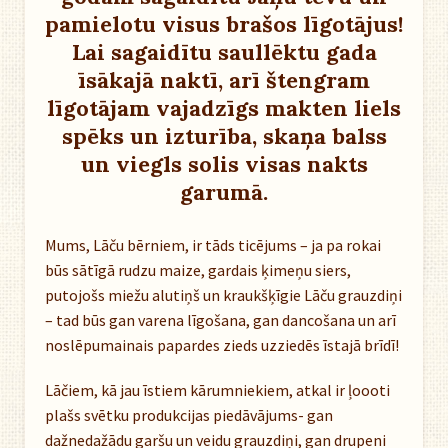
pamielotu visus brašos līgotājus!
Lai sagaidītu saullēktu gada
īsākajā naktī, arī štengram
līgotājam vajadzīgs makten liels
spēks un izturība, skaņa balss
un viegls solis visas nakts
garumā.
Mums, Lāču bērniem, ir tāds ticējums – ja pa rokai
būs sātīgā rudzu maize, gardais ķimeņu siers,
putojošs miežu alutiņš un kraukšķīgie Lāču grauzdiņi
– tad būs gan varena līgošana, gan dancošana un arī
noslēpumainais papardes zieds uzziedēs īstajā brīdī!
Lāčiem, kā jau īstiem kārumniekiem, atkal ir ļoooti
plašs svētku produkcijas piedāvājums- gan
dažnedažādu garšu un veidu grauzdiņi, gan drupeni