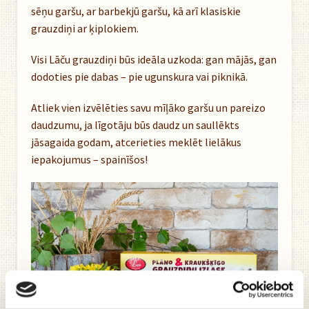
sēņu garšu, ar barbekjū garšu, kā arī klasiskie
grauzdiņi ar ķiplokiem.
Visi Lāču grauzdiņi būs ideāla uzkoda: gan mājās, gan
dodoties pie dabas – pie ugunskura vai piknikā.
Atliek vien izvēlēties savu mīļāko garšu un pareizo
daudzumu, ja līgotāju būs daudz un saullēkts
jāsagaida godam, atcerieties meklēt lielākus
iepakojumus – spainīšos!