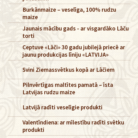
Burkānmaize – veselīga, 100% rudzu
maize
Jaunais mācību gads - ar visgardāko Lāču
torti
Ceptuve «Lāči» 30 gadu jubilejā priecē ar
jaunu produkcijas līniju «LATVIJA»
Svini Ziemassvētkus kopā ar Lāčiem
Pilnvērtīgas maltītes pamatā – īsta
Latvijas rudzu maize
Latvijā radīti veselīgie produkti
Valentīndiena: ar mīlestību radīti svētku
produkti