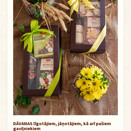
DĀVANAS līgotājiem, jāņotājiem, kā arī pašiem
gaviļniekiem