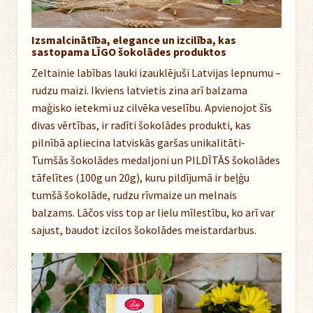
Izsmalcinātība, elegance un izcilība, kas
sastopama LĪGO šokolādes produktos
Zeltainie labības lauki izauklējuši Latvijas lepnumu –
rudzu maizi. Ikviens latvietis zina arī balzama
maģisko ietekmi uz cilvēka veselību. Apvienojot šīs
divas vērtības, ir radīti šokolādes produkti, kas
pilnībā apliecina latviskās garšas unikalitāti-
Tumšās šokolādes medaljoni un PILDĪTĀS šokolādes
tāfelītes (100g un 20g), kuru pildījumā ir beļģu
tumšā šokolāde, rudzu rīvmaize un melnais
balzams. Lāčos viss top ar lielu mīlestību, ko arī var
sajust, baudot izcilos šokolādes meistardarbus.