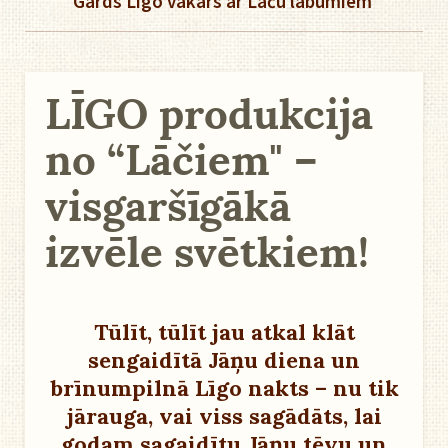
Gards Līgo vakars ar Lāču labumiem
LĪGO produkcija
no “Lāčiem" –
visgaršīgākā
izvēle svētkiem!
Tūlīt, tūlīt jau atkal klāt
sengaidītā Jāņu diena un
brīnumpilnā Līgo nakts – nu tik
jārauga, vai viss sagādāts, lai
godam sagaidītu Jāņu tēvu un