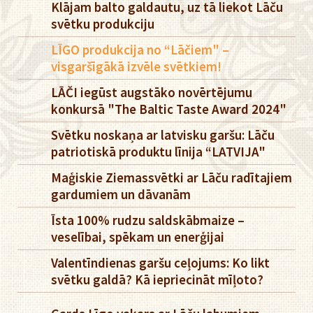
Klājam balto galdautu, uz tā liekot Lāču
svētku produkciju
LĪGO produkcija no “Lāčiem" –
visgaršīgākā izvēle svētkiem!
LĀČI iegūst augstāko novērtējumu
konkursā "The Baltic Taste Award 2024"
Svētku noskaņa ar latvisku garšu: Lāču
patriotiskā produktu līnija “LATVIJA"
Maģiskie Ziemassvētki ar Lāču radītajiem
gardumiem un dāvanām
Īsta 100% rudzu saldskābmaize –
veselībai, spēkam un enerģijai
Valentīndienas garšu ceļojums: Ko likt
svētku galdā? Kā iepriecināt mīļoto?