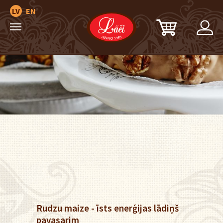
LV
EN
Rudzu maize - īsts enerģijas lādiņš
pavasarim