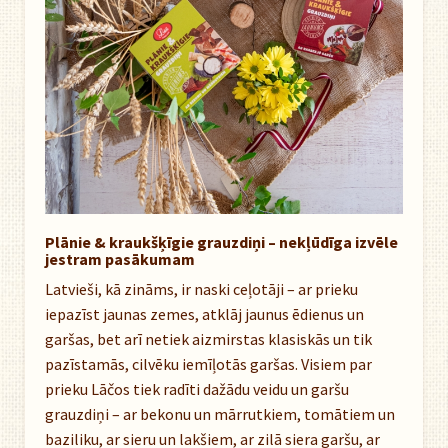
Plānie & kraukšķīgie grauzdiņi – nekļūdīga izvēle
jestram pasākumam
Latvieši, kā zināms, ir naski ceļotāji – ar prieku
iepazīst jaunas zemes, atklāj jaunus ēdienus un
garšas, bet arī netiek aizmirstas klasiskās un tik
pazīstamās, cilvēku iemīļotās garšas. Visiem par
prieku Lāčos tiek radīti dažādu veidu un garšu
grauzdiņi – ar bekonu un mārrutkiem, tomātiem un
baziliku, ar sieru un lakšiem, ar zilā siera garšu, ar