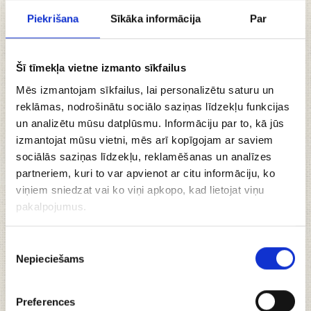
Piekrišana
Sīkāka informācija
Par
Plāno, kraukšķīgo grauzdiņu IZLASE - visu laiku
Šī tīmekļa vietne izmanto sīkfailus
iemīļotāko grauzdiņu izlase
Esam padomājuši par tiem Lāču grauzdiņu
Mēs izmantojam sīkfailus, lai personalizētu saturu un
cienītājiem, kuriem ar vienu paciņu parasti ir par
reklāmas, nodrošinātu sociālo saziņas līdzekļu funkcijas
un analizētu mūsu datplūsmu. Informāciju par to, kā jūs
maz. Šajā izlasē apvienoti 3 veidu “Lāču” grauzdiņi,
izmantojat mūsu vietni, mēs arī kopīgojam ar saviem
lai nevienam vairs nav jābēdājas, ka ar vienu garšu un
sociālās saziņas līdzekļu, reklamēšanas un analīzes
vienu paciņu nav gana…
partneriem, kuri to var apvienot ar citu informāciju, ko
Izlasē ietilpst:
viņiem sniedzat vai ko viņi apkopo, kad lietojat viņu
pakalpojumus.
grauzdiņi ar ķiplokiem,
grauzdiņi ar tomātiem un baziliku,
Piekrišanas
grauzdiņi ar bekonu un mārrutkiem.
Nepieciešams
izvēle
Ar tiem var droši doties ciemos, jo Līgo iepakojumā
tā būs arī lieliska dāvana!
Preferences