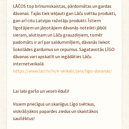
LĀČOS top brīnumskaistas, pārdomātas un gardas
dāvanas. Tajās tiek iekļauti gan Lāču svētku produkti,
gan arī citu Latvijas ražotāju produkti. Īstiem
līgotājiem un jāņotājiem dāvanās noteikti jābūt
sieram, alutiņam un Lāču grauzdiņiem, tomēr
padomāts ir arī par saldummīļiem, dāvanās liekot
šokolādes gardumus un cepumus. Sagatavotās LĪGO
dāvanas vari apskatīt un iegādāties Lāču
internetveikalā:
https://www.laci.lv/lv/e-veikals/jani/ligo-davanas/
Lai labi garšo un veseli ēduši!
Visiem priecīgus un skanīgus Līgo svētkus,
viskrāšņākos papardes ziedus un skaistākos
saullēktus!