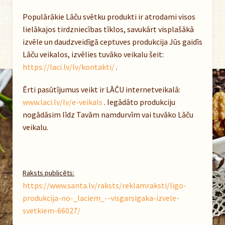
Populārākie Lāču svētku produkti ir atrodami visos
lielākajos tirdzniecības tīklos, savukārt visplašākā
izvēle un daudzveidīgā ceptuves produkcija Jūs gaidīs
Lāču veikalos, izvēlies tuvāko veikalu šeit:
https://laci.lv/lv/kontakti/
.
Ērti pasūtījumus veikt ir LĀČU internetveikalā:
www.laci.lv/lv/e-veikals
. Iegādāto produkciju
nogādāsim līdz Tavām namdurvīm vai tuvāko Lāču
veikalu.
Raksts publicēts:
https://www.santa.lv/raksts/reklamraksti/ligo-
produkcija-no-_laciem_--visgarsigaka-izvele-
svetkiem-66027/