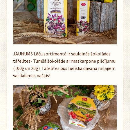
JAUNUMS Lāču sortimentā ir saulainās šokolādes
tāfelītes- Tumšā šokolāde ar maskarpone pildījumu
(100g un 20g). Tāfelītes būs lieliska dāvana mīļajiem
vai ikdienas našķis!