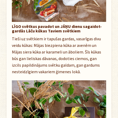
LĪGO svētkus pavadot un JĀŅU dienu sagaidot-
gardās Lāču kūkas Taviem svētkiem
Tieši uz svētkiem ir tapušas gardas, vasarīgas divu
veidu kūkas: Mājas biezpiena kūka ar avenēm un
Mājas siera kūka ar karameli un āboliem. Šīs kūkas
būs gan lieliskas dāvanas, dodoties ciemos, gan
izcils papildinājums svētku galdam, gan gardums
nesteidzīgiem vakariem ģimenes lokā.