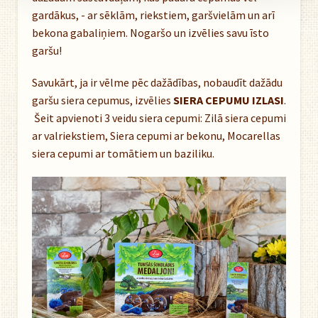
gardākus, - ar sēklām, riekstiem, garšvielām un arī
bekona gabaliņiem. Nogaršo un izvēlies savu īsto
garšu!
Savukārt, ja ir vēlme pēc dažādības, nobaudīt dažādu
garšu siera cepumus, izvēlies
SIERA CEPUMU IZLASI
.
Šeit apvienoti 3 veidu siera cepumi: Zilā siera cepumi
ar valriekstiem, Siera cepumi ar bekonu, Mocarellas
siera cepumi ar tomātiem un baziliku.