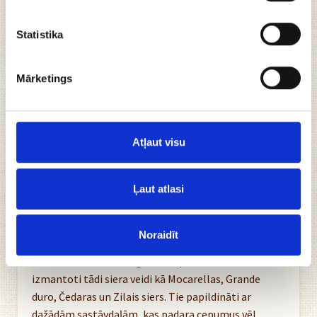
Statistika
Mārketings
Atļaut visu
Ļaut atlasi
SIERA cepumi- drupeni, maigi, ar izteiktu siera
garšu
Cepumi, kuri gatavoti no augstākās kvalitātes
Noraidīt
izejvielām, cilvēku iemīļoti un novērtēti. Un paskat
tik!- tik daudz dažādu garšu. Cepumu ražošanā
izmantoti tādi siera veidi kā Mocarellas, Grande
duro, Čedaras un Zilais siers. Tie papildināti ar
dažādām sastāvdaļām, kas padara cepumus vēl