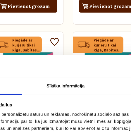
Pievienot grozam
Pievienot groza
Piegāde ar
Piegāde ar
kurjeru tikai
kurjeru tikai
Rīga, Babītes
Rīga, Babītes
novads,
novads,
Mārupes
Mārupes
novads
novads
Sīkāka informācija
Gardēžu Mohito
Gardēžu šokolā
failus
kūka
, 270g
drumstalu kūk
 personalizētu saturu un reklāmas, nodrošinātu sociālo saziņas l
400g
formāciju par to, kā jūs izmantojat mūsu vietni, mēs arī kopīgo
s un analīzes partneriem, kuri to var apvienot ar citu informācij