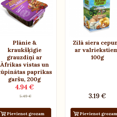
Plānie &
Zilā siera cepu
kraukšķīgie
ar valriekstie
grauzdiņi ar
100g
Āfrikas vistas un
kūpinātas paprikas
garšu
, 200g
4.94 €
3.19 €
5.49 €
Pievienot grozam
Pievienot groza