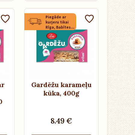
Piegāde ar
kurjeru tikai
Rīga, Babītes
novads,
Mārupes
novads
ar
Gardēžu karameļu
kūka
, 400g
0
8.49 €