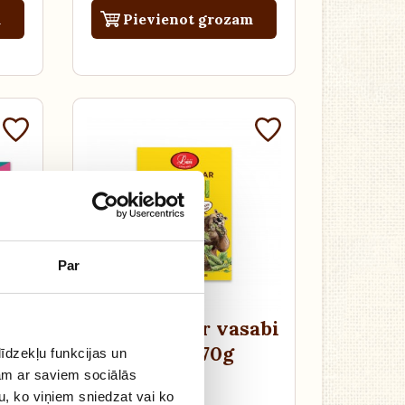
m
Pievienot grozam
Par
des
Mandeles ar vasabi
a
,
garšu
, 70g
īdzekļu funkcijas un
jam ar saviem sociālās
u, ko viņiem sniedzat vai ko