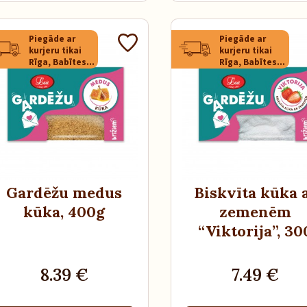
Piegāde ar
Piegāde ar
kurjeru tikai
kurjeru tikai
Rīga, Babītes
Rīga, Babītes
novads,
novads,
Mārupes
Mārupes
novads
novads
Gardēžu medus
Biskvīta kūka 
kūka
, 400g
zemenēm
“Viktorija”
, 30
8.39 €
7.49 €