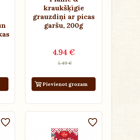
kraukšķīgie
grauzdiņi ar picas
un
garšu
, 200g
kas
4.94 €
5.49 €
m
Pievienot grozam