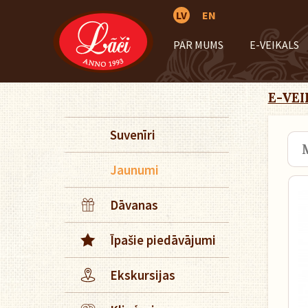
LV
EN
PAR MUMS
E-VEIKALS
E-VEI
Suvenīri
Jaunumi
Dāvanas
Īpašie piedāvājumi
Ekskursijas