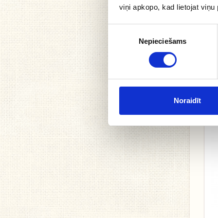
viņi apkopo, kad lietojat viņ
Piekrišanas
Nepieciešams
izvēle
Noraidīt