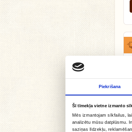
Piekrišana
Šī tīmekļa vietne izmanto sīk
Mēs izmantojam sīkfailus, lai
analizētu mūsu datplūsmu. In
saziņas līdzekļu, reklamēšana