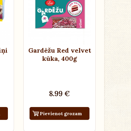
Mārupes
novads
iņi
Gardēžu Red velvet
kūka
, 400g
8.99 €
m
Pievienot grozam