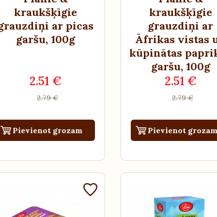
kraukšķīgie
kraukšķīgie
grauzdiņi ar picas
grauzdiņi ar
garšu
, 100g
Āfrikas vistas 
kūpinātas papri
garšu
, 100g
2.51 €
2.51 €
2.79 €
2.79 €
Pievienot grozam
Pievienot groza