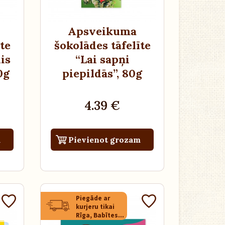
Apsveikuma
te
šokolādes tāfelīte
is
“Lai sapņi
0g
piepildās”
, 80g
4.39 €
m
Pievienot grozam
Piegāde ar
kurjeru tikai
Rīga, Babītes
novads,