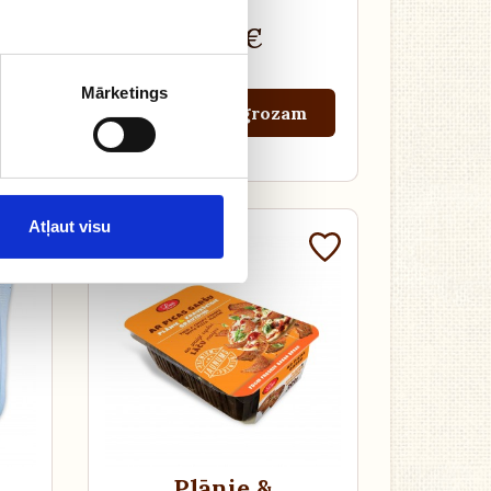
3.09 €
Mārketings
m
Pievienot grozam
Atļaut visu
Plānie &