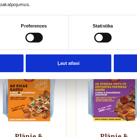
u pakalpojumus.
6.99 €
8.99 €
Preferences
Statistika
Pievienot grozam
Pievienot groza
Ļaut atlasi
Plānie &
Plānie &