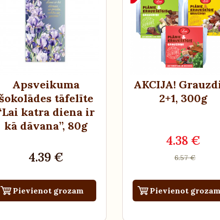
Apsveikuma
AKCIJA! Grauzd
šokolādes tāfelīte
2+1
, 300g
“Lai katra diena ir
kā dāvana”
, 80g
4.38 €
4.39 €
6.57 €
Pievienot grozam
Pievienot groza