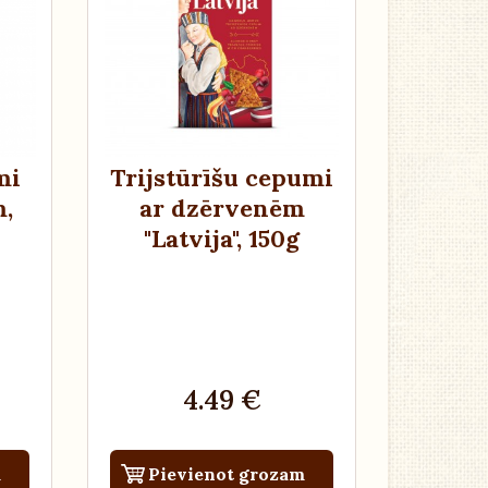
mi
Trijstūrīšu cepumi
m
,
ar dzērvenēm
"Latvija"
, 150g
4.49 €
m
Pievienot grozam