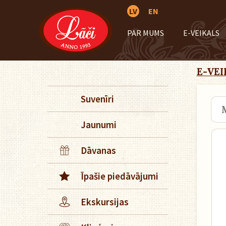
LV
EN
PAR MUMS
E-VEIKALS
E-VEI
Suvenīri
Jaunumi
Dāvanas
Īpašie piedāvājumi
Ekskursijas