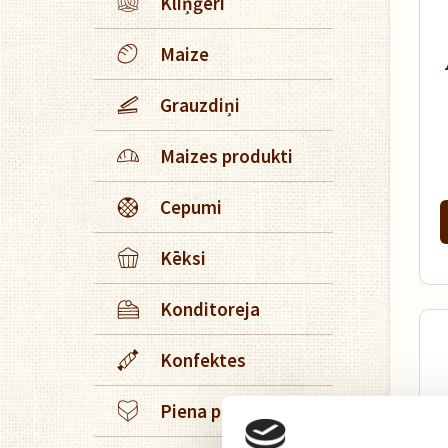
Kliņģeri
Maize
Grauzdiņi
Maizes produkti
Cepumi
Kēksi
Konditoreja
Konfektes
Piena produkti