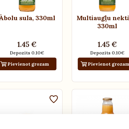
Ābolu sula
, 330ml
Multiaugļu nekt
330ml
1.45 €
1.45 €
Depozīts 0.10€
Depozīts 0.10€
Pievienot grozam
Pievienot groza