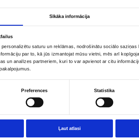
Sīkāka informācija
Apelsīnu sula
,
Apelsīnu sula
failus
330ml
750ml
 personalizētu saturu un reklāmas, nodrošinātu sociālo saziņas l
formāciju par to, kā jūs izmantojat mūsu vietni, mēs arī kopīgo
s un analīzes partneriem, kuri to var apvienot ar citu informācij
2.02 €
2.84 €
u pakalpojumus.
Depozīts 0.10€
Depozīts 0.10€
Pievienot grozam
Pievienot groza
Preferences
Statistika
Piegāde ar
Piegāde ar
kurjeru Rīgā un
kurjeru Rīgā un
Ļaut atlasi
Rīgas reģionā *
Rīgas reģionā *