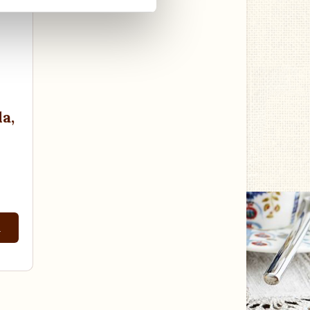
la
,
m