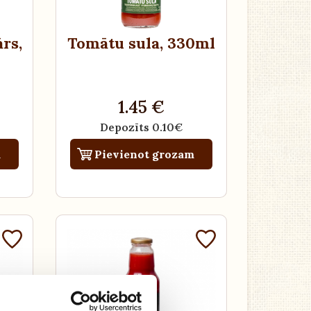
ārs
,
Tomātu sula
, 330ml
1.45 €
Depozīts 0.10€
m
Pievienot grozam