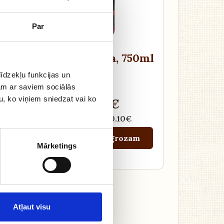
Par
,
Tomātu sula
, 750ml
īdzekļu funkcijas un
jam ar saviem sociālās
u, ko viņiem sniedzat vai ko
2.45 €
Depozīts 0.10€
m
Pievienot grozam
Mārketings
Atļaut visu