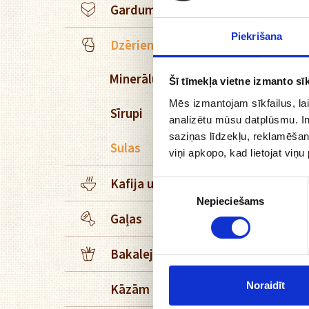
Gardumi
Piekrišana
Dzērieni
Minerālūdens
Šī tīmekļa vietne izmanto sīk
Mēs izmantojam sīkfailus, lai
Sīrupi
analizētu mūsu datplūsmu. In
saziņas līdzekļu, reklamēšana
Sulas
viņi apkopo, kad lietojat viņ
Kafija un tēja
Piekrišanas
Nepieciešams
izvēle
Gaļas
Bakaleja
Noraidīt
Kāzām