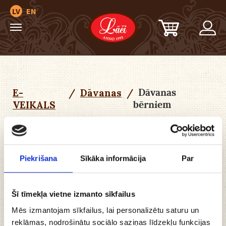
LV
EN
Dāvanas
E-
/
Dāvanas
/
bērniem
VEIKALS
Piekrišana
Sīkāka informācija
Par
0
Velmju
Piegāde
saraksts
Šī tīmekļa vietne izmanto sīkfailus
Mēs izmantojam sīkfailus, lai personalizētu saturu un
reklāmas, nodrošinātu sociālo saziņas līdzekļu funkcijas