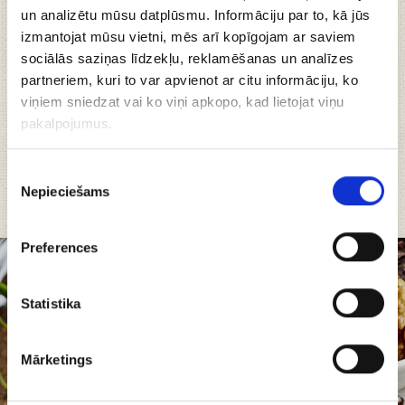
un analizētu mūsu datplūsmu. Informāciju par to, kā jūs
izmantojat mūsu vietni, mēs arī kopīgojam ar saviem
sociālās saziņas līdzekļu, reklamēšanas un analīzes
partneriem, kuri to var apvienot ar citu informāciju, ko
viņiem sniedzat vai ko viņi apkopo, kad lietojat viņu
pakalpojumus.
Piekrišanas
Nepieciešams
izvēle
Preferences
Dāvana bērniem
Statistika
15.99 €
Mārketings
Pievienot grozam