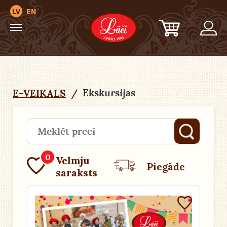
LV
EN
Ekskursijas
E-VEIKALS
/
0
Velmju
Piegāde
saraksts