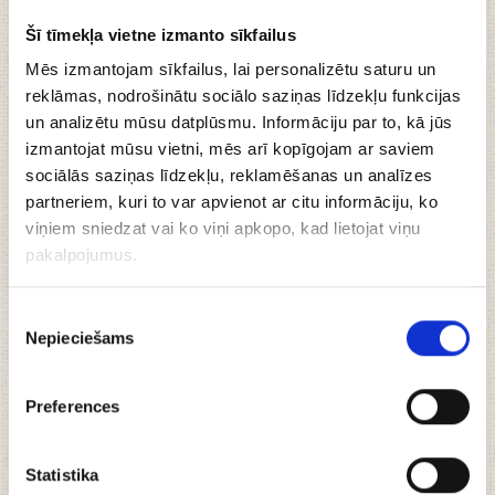
Šī tīmekļa vietne izmanto sīkfailus
Mazo pavāriņu ballīte
, (5
Mēs izmantojam sīkfailus, lai personalizētu saturu un
pers.)
reklāmas, nodrošinātu sociālo saziņas līdzekļu funkcijas
un analizētu mūsu datplūsmu. Informāciju par to, kā jūs
izmantojat mūsu vietni, mēs arī kopīgojam ar saviem
75.00 €
sociālās saziņas līdzekļu, reklamēšanas un analīzes
partneriem, kuri to var apvienot ar citu informāciju, ko
viņiem sniedzat vai ko viņi apkopo, kad lietojat viņu
Pievienot grozam
pakalpojumus.
Piekrišanas
Nepieciešams
izvēle
Preferences
Statistika