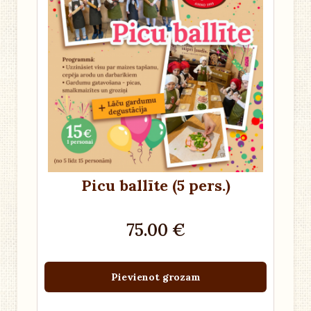
Picu ballīte (5 pers.)
75.00 €
Pievienot grozam