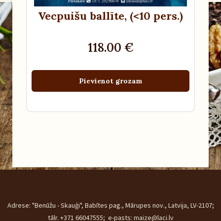
Vecpuišu ballīte
, (<10 pers.)
118.00 €
Pievienot grozam
Adrese: "Benūžu - Skauģi", Babītes pag., Mārupes nov., Latvija, LV-2107;
tālr. +371 66047555; e-pasts: maize@laci.lv