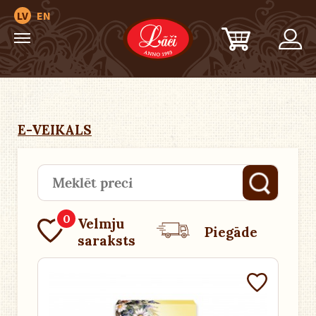
LV
EN
E-VEIKALS
0
Velmju
Piegāde
saraksts