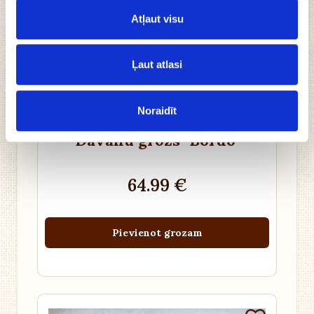
Atļaut visu
Ļaut atlasi
Noraidīt
Dāvanu grozs "Bordo"
64.99 €
Pievienot grozam