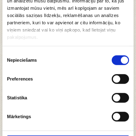
un analizētu mūsu datplūsmu. Informāciju par to, kā jūs
izmantojat mūsu vietni, mēs arī kopīgojam ar saviem
sociālās saziņas līdzekļu, reklamēšanas un analīzes
AKCIJA! Grauzdiņi 2+1
, 300g
partneriem, kuri to var apvienot ar citu informāciju, ko
viņiem sniedzat vai ko viņi apkopo, kad lietojat viņu
4.38 €
pakalpojumus.
6.57 €
Piekrišanas
Nepieciešams
izvēle
Pievienot grozam
Preferences
Statistika
Piegāde ar kurjeru tikai
Rīga, Babītes novads,
Mārupes novads
Mārketings