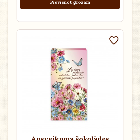
Pievienot grozam
Apsveikuma šokolādes