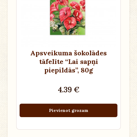
Apsveikuma šokolādes
tāfelīte “Lai sapņi
piepildās”
, 80g
4.39 €
Pievienot grozam