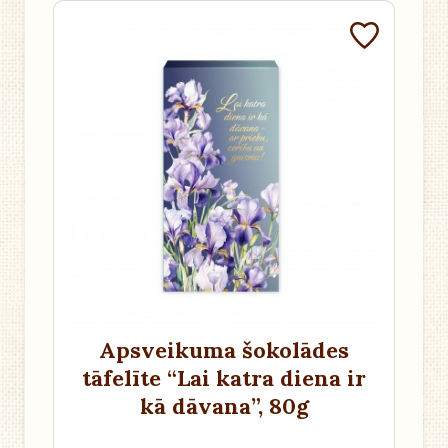
Apsveikuma šokolādes
tāfelīte “Lai katra diena ir
kā dāvana”
, 80g