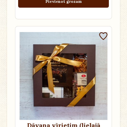
Pievienot grozam
Dāvana vīrietim (lielajā