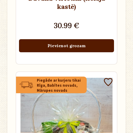
kastē)
30.99 €
Pievienot grozam
Piegāde ar kurjeru tikai
Rīga, Babītes novads,
Mārupes novads