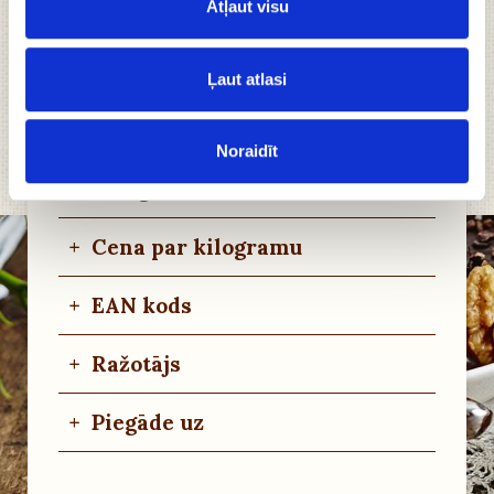
Atļaut visu
+
Sastāvdaļas
+
Uzturvērtība
Ļaut atlasi
+
Uzglabāšanas noteikumi
Noraidīt
+
Alergēni
+
Cena par kilogramu
+
EAN kods
+
Ražotājs
+
Piegāde uz