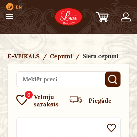
LV
EN
Siera cepumi
E-VEIKALS
/
Cepumi
/
0
Velmju
Piegāde
saraksts