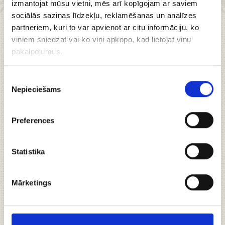
izmantojat mūsu vietni, mēs arī kopīgojam ar saviem
sociālās saziņas līdzekļu, reklamēšanas un analīzes
partneriem, kuri to var apvienot ar citu informāciju, ko
Siera cepumi ar
viņiem sniedzat vai ko viņi apkopo, kad lietojat viņu
pakalpojumus.
bekonu, 120g
Piekrišanas
Nepieciešams
izvēle
Siera cepumi ar bekonu – īpaši cepumi gardēžiem.
Preferences
Katrs kumoss apvieno bagātīgu siera garšu ar
kraukšķīgu, viegli kūpošu bekona niansi. Teksturā
tie ir maigi un mīksti– ideāli piemēroti kā uzkoda
Statistika
pie dzērieniem vai dienas pauzei.
Mārketings
Oriģināla recepte;
Roku darbs.