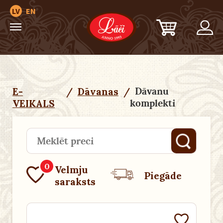
LV
EN
Dāvanu
E-
/
Dāvanas
/
komplekti
VEIKALS
0
Velmju
Piegāde
saraksts