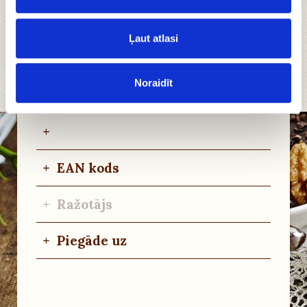
+
Uzturvērtība
Ļaut atlasi
+
Uzglabāšanas noteikumi
Noraidīt
+
Alergēni
+
+
EAN kods
+
Ražotājs
+
Piegāde uz