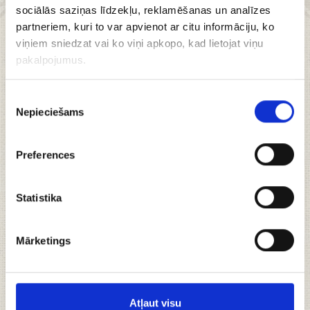
sociālās saziņas līdzekļu, reklamēšanas un analīzes
partneriem, kuri to var apvienot ar citu informāciju, ko
viņiem sniedzat vai ko viņi apkopo, kad lietojat viņu
Dāvana
pakalpojumus.
"Brīvdiena",
Piekrišanas
Nepieciešams
izvēle
Preferences
Dāvanu komplektā ietilpst:
Statistika
Ķiršu vīns, 750ml
Mandeļu šokolādes trijstūrīšu cepumi, 220g
Bezē cepumi ar šokolādi, 60g
Mārketings
Trejsukāžu mikslis, 100g
+
Sastāvdaļas
Atļaut visu