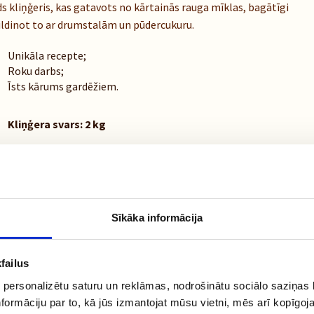
s kliņģeris, kas gatavots no kārtainās rauga mīklas, bagātīgi
ldinot to ar drumstalām un pūdercukuru.
Unikāla recepte;
Roku darbs;
Īsts kārums gardēžiem.
Kliņģera svars: 2 kg
Sastāvdaļas
Sīkāka informācija
Uzturvērtība
failus
Uzglabāšanas noteikumi
 personalizētu saturu un reklāmas, nodrošinātu sociālo saziņas l
formāciju par to, kā jūs izmantojat mūsu vietni, mēs arī kopīgo