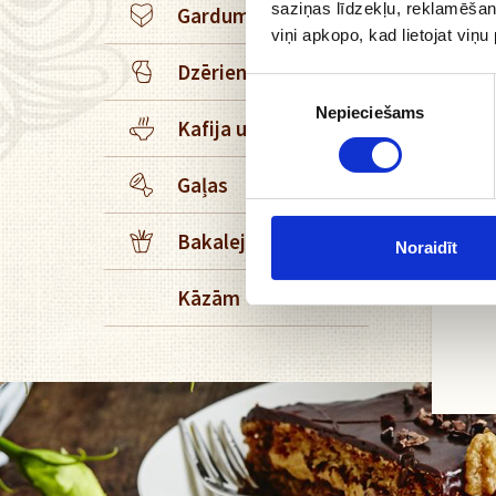
+
saziņas līdzekļu, reklamēšana
Gardumi
viņi apkopo, kad lietojat viņ
+
Dzērieni
Piekrišanas
Nepieciešams
izvēle
+
Kafija un tēja
+
Gaļas
+
Bakaleja
Noraidīt
Kāzām