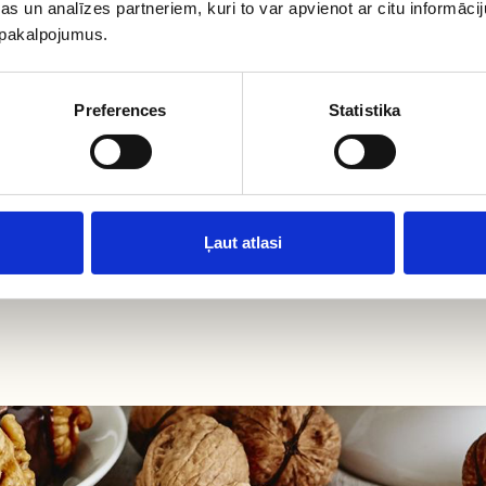
Alergēni
s un analīzes partneriem, kuri to var apvienot ar citu informācij
u pakalpojumus.
Cena par kilogramu
Preferences
Statistika
EAN kods
Ražotājs
Piegāde uz
Ļaut atlasi