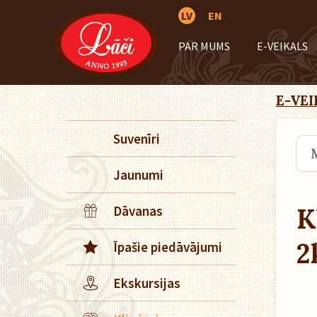
LV
EN
PAR MUMS
E-VEIKALS
E-VEI
Suvenīri
Jaunumi
K
Dāvanas
2
Īpašie piedāvājumi
Ekskursijas