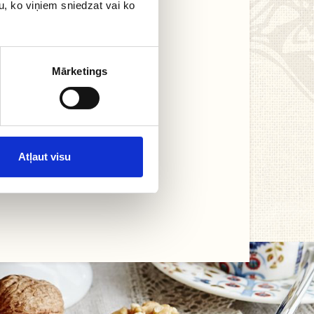
u, ko viņiem sniedzat vai ko
Mārketings
Atļaut visu