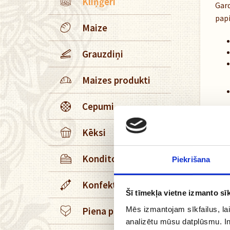
Kliņģeri
Gard
papi
Maize
Grauzdiņi
Maizes produkti
Cepumi
Kēksi
+
Konditoreja
Piekrišana
+
Konfektes
Šī tīmekļa vietne izmanto sīk
+
Mēs izmantojam sīkfailus, lai
Piena produkti
analizētu mūsu datplūsmu. In