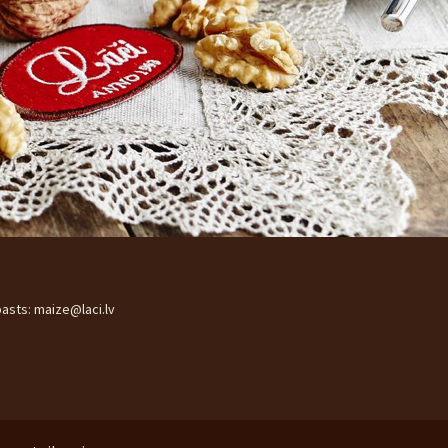
pasts: maize@laci.lv