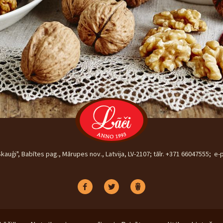
kauģi", Babītes pag., Mārupes nov., Latvija, LV-2107; tālr. +371 66047555; e-