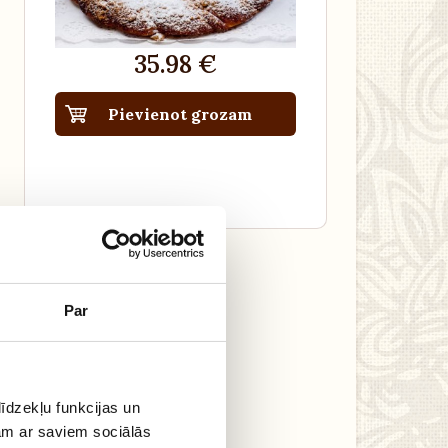
35.98 €
Pievienot grozam
Par
īdzekļu funkcijas un
jam ar saviem sociālās