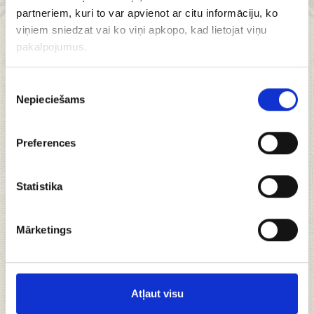
augļiem, 2kg
partneriem, kuri to var apvienot ar citu informāciju, ko
viņiem sniedzat vai ko viņi apkopo, kad lietojat viņu
pakalpojumus.
Piekrišanas
Svaigi cepts kliņģeris, kas bagātīgi dekorēts ar
Nepieciešams
izvēle
svaigiem augļiem.
Unikāla recepte;
Preferences
Roku darbs;
Augstākās kvalitātes izejvielas;
Īsts kārums gardēžiem.
Statistika
Kliņģera svars: 2 kg
Mārketings
+
Sastāvdaļas
Atļaut visu
+
Uzturvērtība