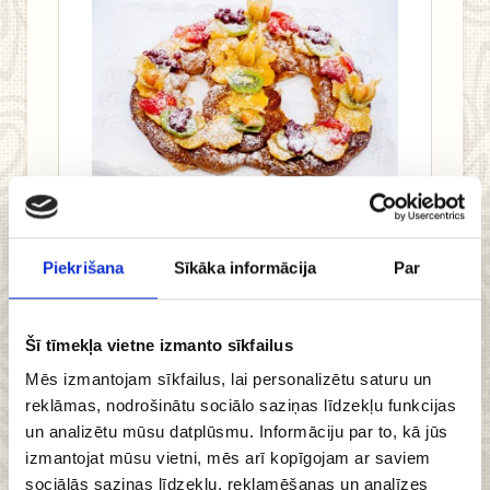
41.98 €
Piekrišana
Sīkāka informācija
Par
Pievienot
grozam
Šī tīmekļa vietne izmanto sīkfailus
Mēs izmantojam sīkfailus, lai personalizētu saturu un
reklāmas, nodrošinātu sociālo saziņas līdzekļu funkcijas
un analizētu mūsu datplūsmu. Informāciju par to, kā jūs
Kliņģeris ar
izmantojat mūsu vietni, mēs arī kopīgojam ar saviem
sociālās saziņas līdzekļu, reklamēšanas un analīzes