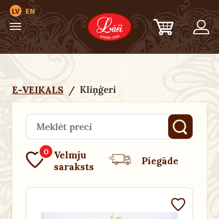
LV
EN
Kliņģeri
E-VEIKALS
/
0
Velmju
Piegāde
saraksts