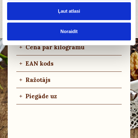
Ļaut atlasi
+
Uzglabāšanas noteikumi
+
Alergēni
Noraidīt
+
Cena par kilogramu
+
EAN kods
+
Ražotājs
+
Piegāde uz