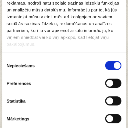
reklāmas, nodrošinātu sociālo saziņas līdzekļu funkcijas
un analizētu mūsu datplūsmu. Informāciju par to, kā jūs
izmantojat mūsu vietni, mēs arī kopīgojam ar saviem
sociālās saziņas līdzekļu, reklamēšanas un analīzes
partneriem, kuri to var apvienot ar citu informāciju, ko
Konfektes
viņiem sniedzat vai ko viņi apkopo, kad lietojat viņu
pakalpojumus.
"Smiltsērkšķu
Piekrišanas
marmelāde", 185g
Nepieciešams
izvēle
Preferences
Iepazīstieties ar gardo un veselīgo saldumu no
Statistika
"Lāčiem" – smiltsērkšķu marmelādi! Tā satur
gandrīz visus dabā esošos vitamīnus. Lai dzīve tik
salda kā marmelāde, mums visiem!
Mārketings