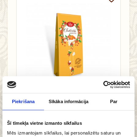
3.32 €
Piekrišana
Sīkāka informācija
Par
3.69 €
Pievienot
Šī tīmekļa vietne izmanto sīkfailus
grozam
Mēs izmantojam sīkfailus, lai personalizētu saturu un