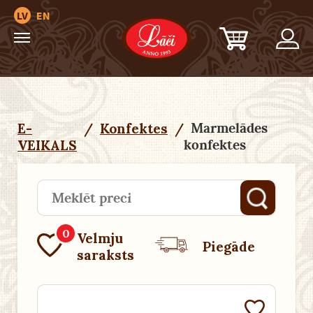
LV
EN
Marmelādes
E-
/
Konfektes
/
konfektes
VEIKALS
0
Velmju
Piegāde
saraksts