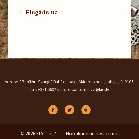
+
Piegāde uz
Adrese: "Benūžu - Skauģi", Babītes pag., Mārupes nov., Latvija, LV-2107;
tālr. +371 66047555; e-pasts: maize@laci.lv
© 2026 SIA "Lāči"
Noteikumi un nosacījumi