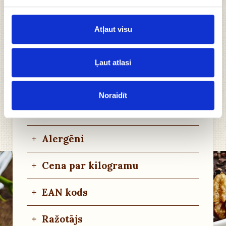
Gatavota pēc unikālas receptes;
No Latvijā audzētiem smiltsērkšķiem;
Bez e-vielām.
Atļaut visu
+
Sastāvdaļas
Ļaut atlasi
+
Uzturvērtība
Noraidīt
+
Uzglabāšanas noteikumi
+
Alergēni
+
Cena par kilogramu
+
EAN kods
+
Ražotājs