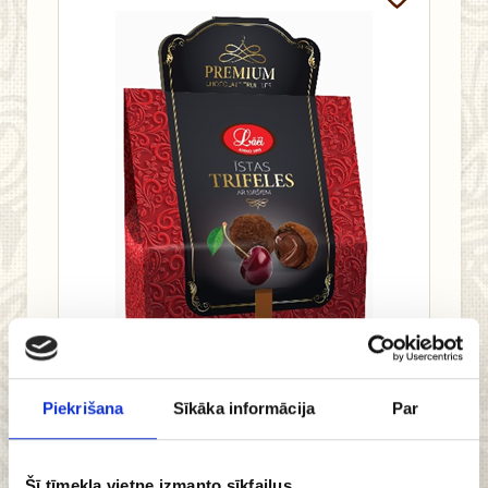
Piekrišana
Sīkāka informācija
Par
Šī tīmekļa vietne izmanto sīkfailus