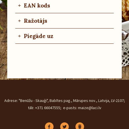
+
EAN kods
+
Ražotājs
+
Piegāde uz
Adrese: "Benūžu - Skauģi", Babītes pag., Mārupes nov., Latvija, LV-2107;
tālr. +371 66047555; e-pasts: maize@laci.lv