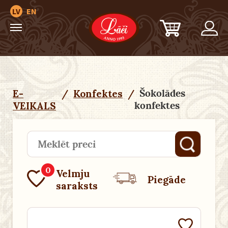
LV
EN
Šokolādes
E-
/
Konfektes
/
konfektes
VEIKALS
0
Velmju
Piegāde
saraksts