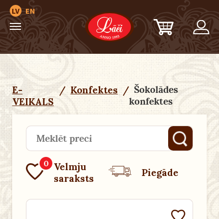
LV
EN
Šokolādes
E-
/
Konfektes
/
konfektes
VEIKALS
0
Velmju
Piegāde
saraksts