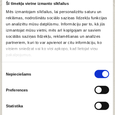
Šī tīmekļa vietne izmanto sīkfailus
Mēs izmantojam sīkfailus, lai personalizētu saturu un
reklāmas, nodrošinātu sociālo saziņas līdzekļu funkcijas
Tumšās šokolādes
un analizētu mūsu datplūsmu. Informāciju par to, kā jūs
izmantojat mūsu vietni, mēs arī kopīgojam ar saviem
medaljoni ar
sociālās saziņas līdzekļu, reklamēšanas un analīzes
partneriem, kuri to var apvienot ar citu informāciju, ko
rudzu rīvmaizi un
viņiem sniedzat vai ko viņi apkopo, kad lietojat viņu
pakalpojumus.
balzamu, 100g
Piekrišanas
Nepieciešams
izvēle
Zeltainie labības lauki izauklējuši Latvijas
Preferences
lepnumu – rudzu maizi, bet ikviens latvietis zina
balzama maģisko iedarbību. Apvienojot šīs divas
Statistika
vērtības, ir radīta izsmalcināta plāna un pildīta
šokolāde, kas iemieso latviskās garšas un