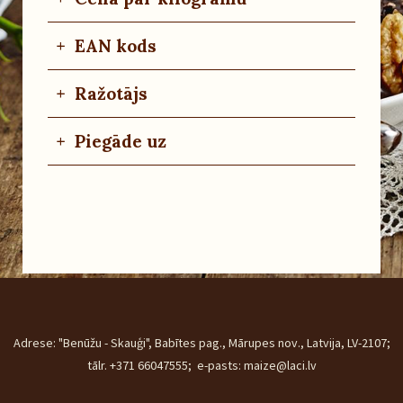
+
EAN kods
+
Ražotājs
+
Piegāde uz
Adrese: "Benūžu - Skauģi", Babītes pag., Mārupes nov., Latvija, LV-2107;
tālr. +371 66047555; e-pasts: maize@laci.lv