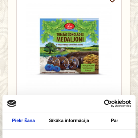
6.59 €
Pievienot
Piekrišana
Sīkāka informācija
Par
grozam