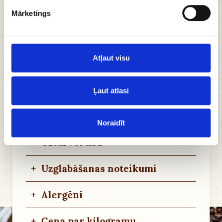
identitātes spēku. Pilnveidojot tradicionālās
Mārketings
sastāvdaļas un meklējot līdzsvaru starp senu un
jaunu, radīta unikāla recepte ar neaizmirstamu
garšu.
Atļaut visu
Gatavots no īstas beļģu šokolādes;
Lieliska dāvana svētkos.
Ļaut atlasi
+
Sastāvdaļas
Noraidīt
+
Uzturvērtība
+
Uzglabāšanas noteikumi
+
Alergēni
+
Cena par kilogramu