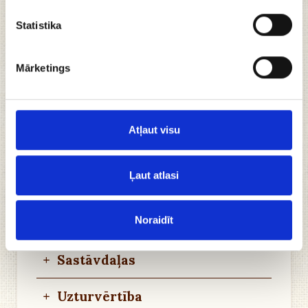
neparastais garšu duets rada elegantu un
Statistika
harmonisku kontrastu, kas iepriecina gan acis,
gan garšu kārpiņas. Plānais šokolādes apvalks ātri
kūst mutē, atklājot bagātīgu, izsmalcinātu
Mārketings
pildījumu. Perfekti piemērotas īpašiem mirkļiem
vai kā dāvana tiem, kas novērtē oriģinālu un
kvalitatīvu produkciju. Premium klases produkts
Atļaut visu
ar neatkārtojamu raksturu.
Īpaši plānas - ar gardu ķiršu pildījumu
Ļaut atlasi
No īstas beļģu tumšās šokolādes
Pildījumā klāt pievienots kardamons,
atklājot vēl citas garšu nianses
Noraidīt
+
Sastāvdaļas
+
Uzturvērtība