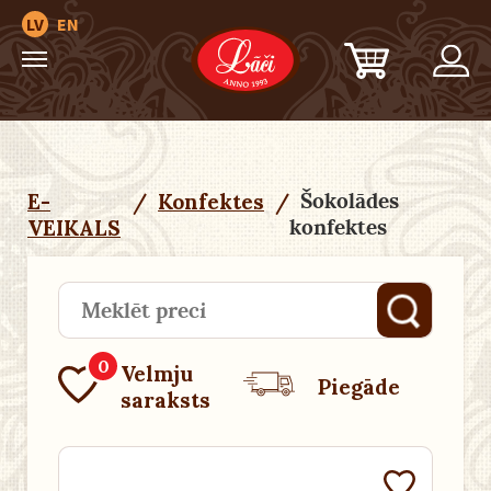
LV
EN
Šokolādes
E-
/
Konfektes
/
konfektes
VEIKALS
0
Velmju
Piegāde
saraksts