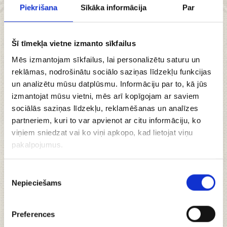
Piekrišana
Sīkāka informācija
Par
Plāna & pildīta
Šī tīmekļa vietne izmanto sīkfailus
Mēs izmantojam sīkfailus, lai personalizētu saturu un
tumšā šokolāde ar
reklāmas, nodrošinātu sociālo saziņas līdzekļu funkcijas
un analizētu mūsu datplūsmu. Informāciju par to, kā jūs
ķiršiem un
izmantojat mūsu vietni, mēs arī kopīgojam ar saviem
sociālās saziņas līdzekļu, reklamēšanas un analīzes
kardamonu, 60g
partneriem, kuri to var apvienot ar citu informāciju, ko
viņiem sniedzat vai ko viņi apkopo, kad lietojat viņu
pakalpojumus.
Piekrišanas
Plānas tumšās mini šokolādītes ar sulīgu ķiršu un
Nepieciešams
izvēle
aromātisku kardamona pildījumu ir īsts gardēžu
baudījums. Katrs kumoss apvieno rūgteno
šokolādes intensitāti ar ķiršu svaigumu un
Preferences
kardamona sildošo, nedaudz pikanto noti. Šis