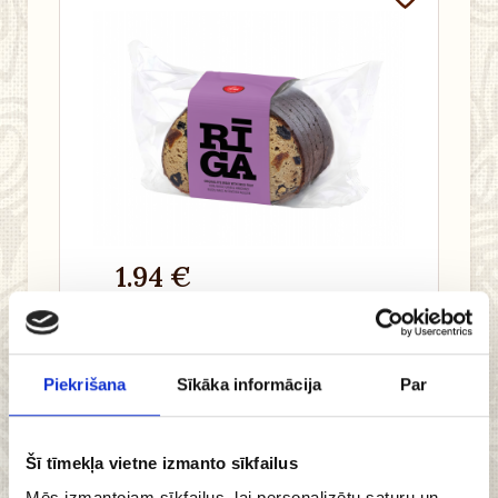
1.94 €
Pievienot
grozam
Piekrišana
Sīkāka informācija
Par
Šī tīmekļa vietne izmanto sīkfailus
Mēs izmantojam sīkfailus, lai personalizētu saturu un