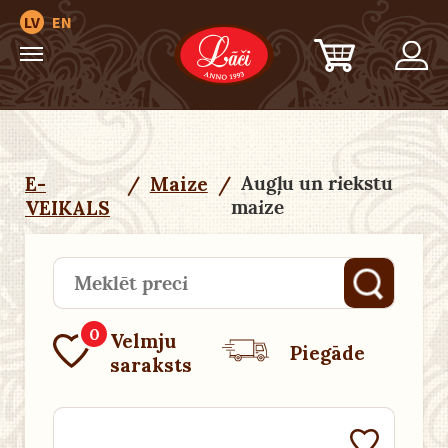
LV
EN
Augļu un riekstu
E-
/
Maize
/
maize
VEIKALS
0
Velmju
Piegāde
saraksts