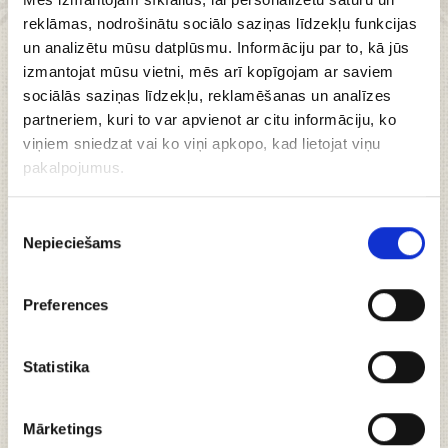
RĪGA Gaišā augļu
reklāmas, nodrošinātu sociālo saziņas līdzekļu funkcijas
un analizētu mūsu datplūsmu. Informāciju par to, kā jūs
maize, 250g
izmantojat mūsu vietni, mēs arī kopīgojam ar saviem
sociālās saziņas līdzekļu, reklamēšanas un analīzes
partneriem, kuri to var apvienot ar citu informāciju, ko
viņiem sniedzat vai ko viņi apkopo, kad lietojat viņu
pakalpojumus.
JAUNUMS - RĪGA GAIŠĀ AUGĻU MAIZE!
Piekrišanas
Maiga, saldena un pilna ar gardiem augļu
Nepieciešams
izvēle
gabaliņiem –
RĪGA gaišā augļu maize
!
Lieliski piemērota mierīgiem brokastu rītiem vai
Preferences
kā salda uzkoda ģimenes galdā.
Baudiet ar sviestu, medu vai vienkārši tāpat –
Statistika
katrs kumoss ir neliels prieks, kas silda sirdi!
Mārketings
100% rudzu milti;