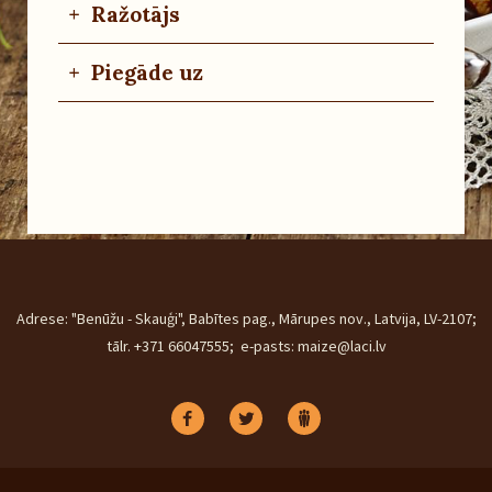
+
Ražotājs
+
Piegāde uz
Adrese: "Benūžu - Skauģi", Babītes pag., Mārupes nov., Latvija, LV-2107;
tālr. +371 66047555; e-pasts: maize@laci.lv