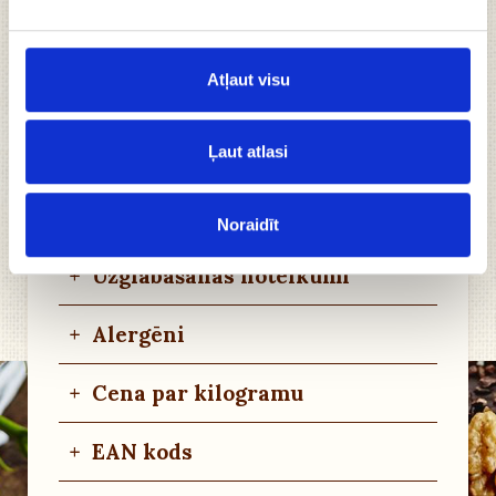
Dabīgs produkts;
Nesatur konservantus;
Bez pievienota rauga,
Atļaut visu
Roku darbs.
Ļaut atlasi
+
Sastāvdaļas
+
Uzturvērtība
Noraidīt
+
Uzglabāšanas noteikumi
+
Alergēni
+
Cena par kilogramu
+
EAN kods